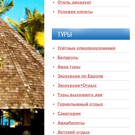
Отель дискаунт
Условия оплаты
ТУРЫ
Улётные спецпредложения
Беларусь
Авиа туры
Экскурсии по Европе
Экскурсии+Отдых
Туры выходного дня
Горнолыжный отдых
Санатории
Авиабилеты
Детский отдых